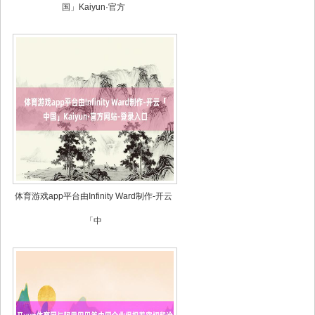
国」Kaiyun·官方
体育游戏app平台由Infinity Ward制作-开云
「中