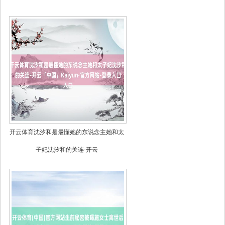
开云体育沈汐和是最懂她的东说念主她和太
子妃沈汐和的关连-开云