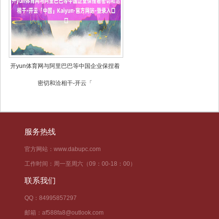
开yun体育网与阿里巴巴等中国企业保捏着
密切和洽相干-开云「
服务热线
官方网站：www.dabupc.com
工作时间：周一至周六（09：00-18：00）
联系我们
QQ：84995857297
邮箱：af588fa8@outlook.com