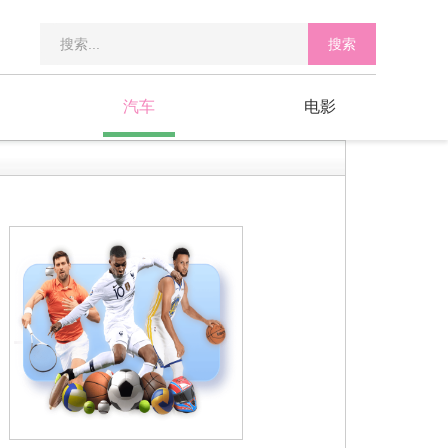
搜索
汽车
电影