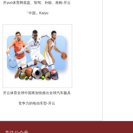
开yun体育网底盘、智驾、补能、座舱-开云
「中国」Kaiyu
开云体育全球中国将加快推出全球汽车极具
竞争力的电动车型-开云
关注公众号