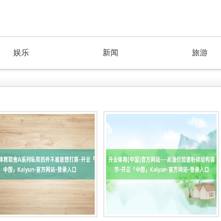
娱乐
新闻
旅游