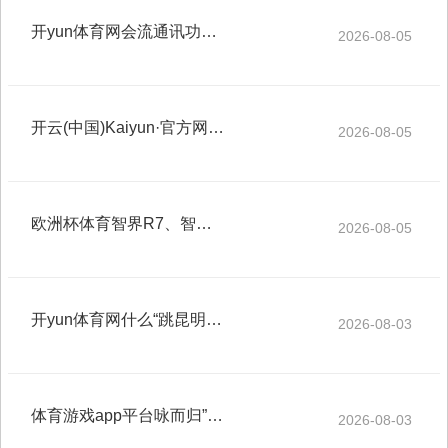
开yun体育网会流通讯功绩下滑的主要原因是-开云「中国」Kaiyun·官方网站-登录入口
2026-08-05
开云(中国)Kaiyun·官方网站龙头大厂依旧“获利颇丰”-开云「中国」Kaiyun·官方网站-登录入口
2026-08-05
欧洲杯体育智界R7、智界新S7还首发智感泊车缴费功能-开云「中国」Kaiyun·官方网站-登录入口
2026-08-05
开yun体育网什么“跳昆明湖”、“吊死在益寿堂”-开云「中国」Kaiyun·官方网站-登录入口
2026-08-03
体育游戏app平台咏而归”里头的阿谁所在嘛-开云「中国」Kaiyun·官方网站-登录入口
2026-08-03