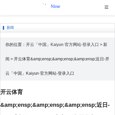
新闻
你的位置：
开云「中国」Kaiyun·官方网站-登录入口
>
新
闻
> 开云体育&amp;ensp;&amp;ensp;&amp;ensp;近日-开
云「中国」Kaiyun·官方网站-登录入口
开云体育
&amp;ensp;&amp;ensp;&amp;ensp;近日-